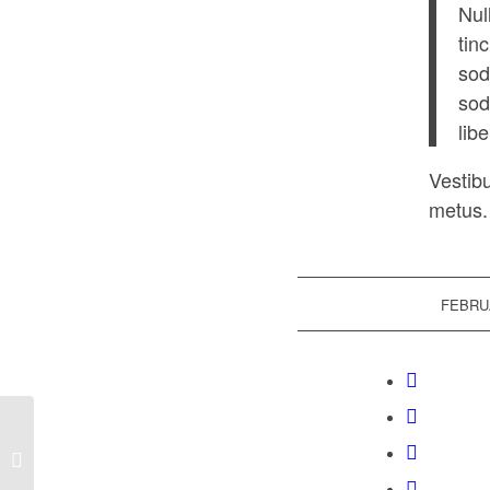
Nul
tin
sod
sod
lib
Vestib
metus.
FEBRUA
Entry with Post Format “Video”