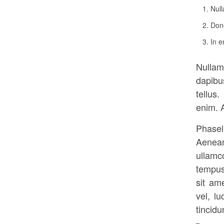
Nul
Done
In e
Nullam
dapibu
tellus.
enim. A
Phasel
Aenea
ullamc
tempus
sit am
vel, l
tincidu