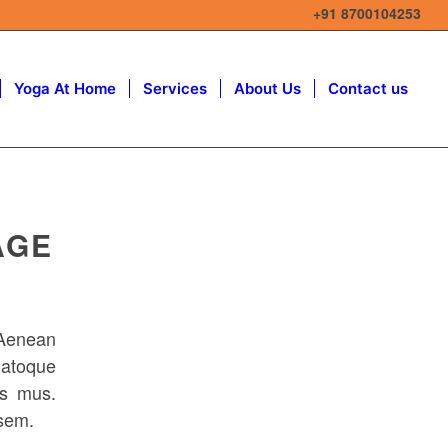
+91 8700104253
Yoga At Home
Services
About Us
Contact us
AGE
 Aenean
atoque
us mus.
 sem.