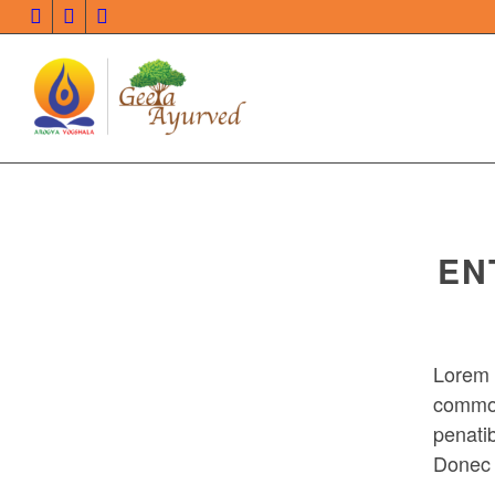
EN
Lorem 
commo
penati
Donec q