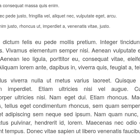
la consequat massa quis enim.
c pede justo, fringilla vel, aliquet nec, vulputate eget, arcu.
nim justo, rhoncus ut, imperdiet a, venenatis vitae, justo.
 dictum felis eu pede mollis pretium. Integer tincidun
s. Vivamus elementum semper nisi. Aenean vulputate e
 Aenean leo ligula, porttitor eu, consequat vitae, eleif
liquam lorem ante, dapibus in, viverra quis, feugiat a, tel
lus viverra nulla ut metus varius laoreet. Quisque 
n imperdiet. Etiam ultricies nisi vel augue. Cur
orper ultricies nisi. Nam eget dui. Etiam rhoncus. M
, tellus eget condimentum rhoncus, sem quam semper 
et adipiscing sem neque sed ipsum. Nam quam nunc, 
uctus pulvinar, hendrerit id, lorem. Maecenas nec odio 
nt tempus. Donec vitae sapien ut libero venenatis faucib