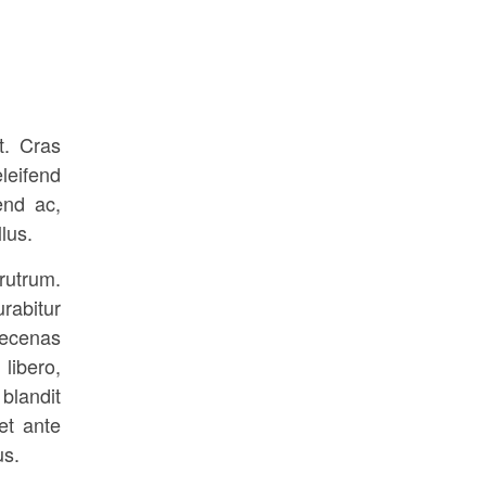
t. Cras
leifend
end ac,
lus.
rutrum.
abitur
aecenas
libero,
blandit
et ante
us.