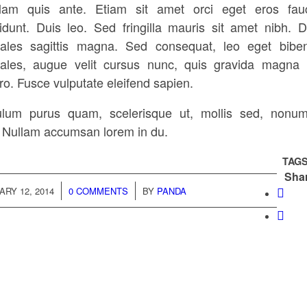
lam quis ante. Etiam sit amet orci eget eros fau
cidunt. Duis leo. Sed fringilla mauris sit amet nibh. 
ales sagittis magna. Sed consequat, leo eget bib
ales, augue velit cursus nunc, quis gravida magna
ero. Fusce vulputate eleifend sapien.
ulum purus quam, scelerisque ut, mollis sed, nonu
 Nullam accumsan lorem in du.
TAGS
Shar
/
/
RY 12, 2014
0 COMMENTS
BY
PANDA