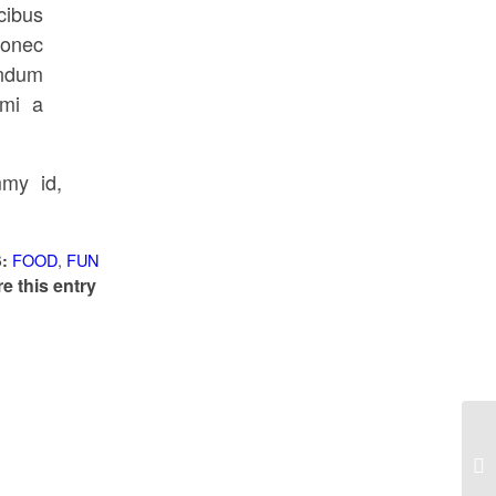
cibus
Donec
endum
 mi a
mmy id,
FOOD
,
FUN
:
e this entry
En